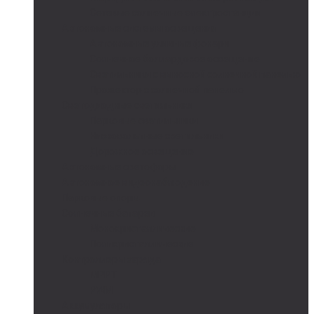
Сетевые солнечные электростанции
Автономные системы освещения
Автономные уличные фонари
Солнечное боллардовое освещение
Светильники с выносной солнечной панелью
Прожектор с солнечной панелью
Светодиодные светильники
Парковые светильники
Низковольтные светильники
Дорожное освещение
Автономные светофоры
Автономное видеонаблюдение
Парковые опоры
Солнечные батареи
Монокристаллические
Поликристаллические
Контроллеры заряда
MPPT
PWM
Аккумуляторы