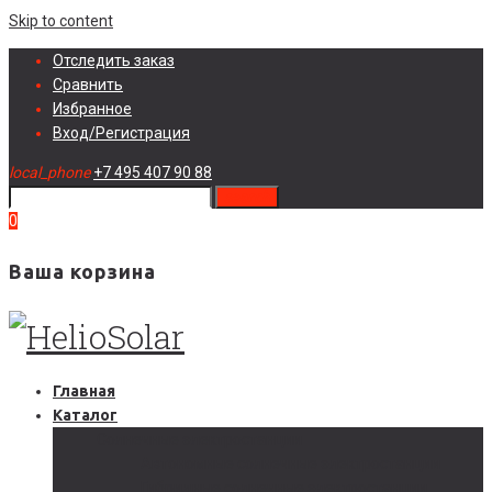
Skip to content
Отследить заказ
Сравнить
Избранное
Вход/Регистрация
local_phone
+7 495 407 90 88
search
0
Ваша корзина
Главная
Каталог
Солнечные электростанции
Автономные солнечные электростанции
Гибридные солнечные электростанции