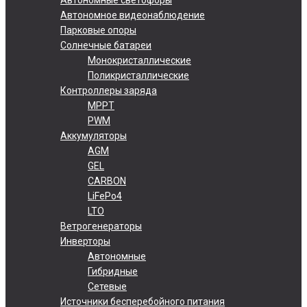
Автономное видеонаблюдение
Парковые опоры
Солнечные батареи
Монокристаллические
Поликристаллические
Контроллеры заряда
MPPT
PWM
Аккумуляторы
AGM
GEL
CARBON
LiFePo4
LTO
Ветрогенераторы
Инверторы
Автономные
Гибридные
Сетевые
Источники бесперебойного питания