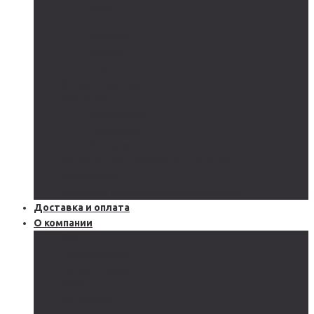
AGM
GEL
CARBON
LiFePo4
LTO
Ветрогенераторы
Инверторы
Автономные
Гибридные
Сетевые
Источники бесперебойного питания
Аксессуары
Защитное оборудование и автоматика
Доставка и оплата
О компании
Блог
Производство
Акции и скидки
Сервисы
Поддержка