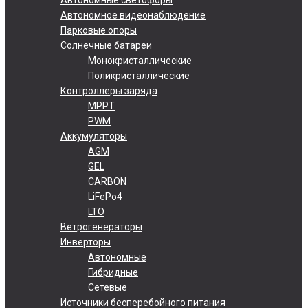
Автономное видеонаблюдение
Парковые опоры
Солнечные батареи
Монокристаллические
Поликристаллические
Контроллеры заряда
MPPT
PWM
Аккумуляторы
AGM
GEL
CARBON
LiFePo4
LTO
Ветрогенераторы
Инверторы
Автономные
Гибридные
Сетевые
Источники бесперебойного питания