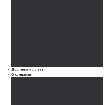
AGM
GEL
CARBON
LiFePo4
LTO
Ветрогенераторы
Инверторы
Автономные
Гибридные
Сетевые
Источники бесперебойного питания
Аксессуары
Защитное оборудование и автоматика
Доставка и оплата
О компании
Блог
Производство
Акции и скидки
Сервисы
Поддержка