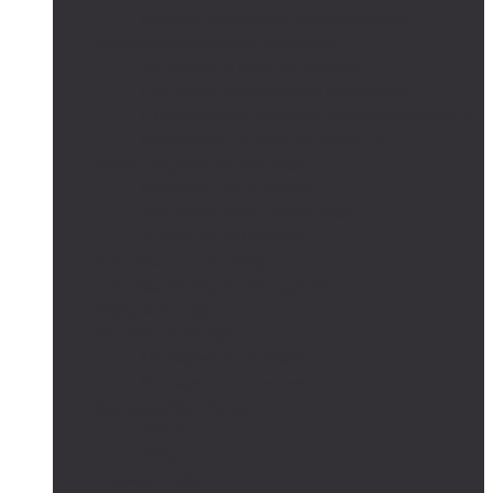
Сетевые солнечные электростанции
Автономные системы освещения
Автономные уличные фонари
Солнечное боллардовое освещение
Светильники с выносной солнечной панелью
Прожектор с солнечной панелью
Светодиодные светильники
Парковые светильники
Низковольтные светильники
Дорожное освещение
Автономные светофоры
Автономное видеонаблюдение
Парковые опоры
Солнечные батареи
Монокристаллические
Поликристаллические
Контроллеры заряда
MPPT
PWM
Аккумуляторы