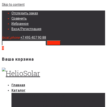
Skip to content
Отследить заказ
Сравнить
Избранное
Вход/Регистрация
local_phone
+7 495 407 90 88
search
0
Ваша корзина
Главная
Каталог
Солнечные электростанции
Автономные солнечные электростанции
Гибридные солнечные электростанции